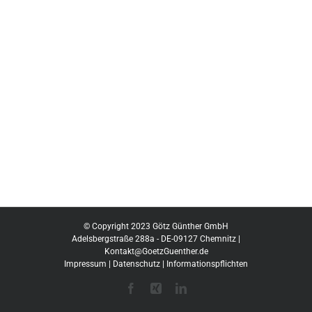
© Copyright 2023 Götz Günther GmbH
Adelsbergstraße 288a - DE-09127 Chemnitz |
Kontakt@GoetzGuenther.de
Impressum
|
Datenschutz
|
Informationspflichten
Facebook
Xing
LinkedIn