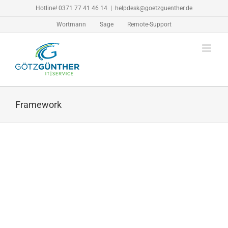
Zum
Hotline! 0371 77 41 46 14
|
helpdesk@goetzguenther.de
Inhalt
Wortmann
Sage
Remote-Support
springen
Framework