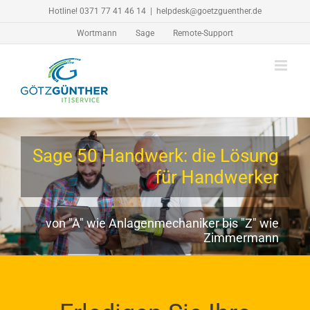
Zum
Hotline! 0371 77 41 46 14
|
helpdesk@goetzguenther.de
Inhalt
Wortmann
Sage
Remote-Support
springen
Sage 50 Handwerk: die Lösung
für Handwerker
von "A" wie Anlagenmechaniker bis "Z" wie
Zimmermann