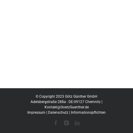
© Copyright 2023 Götz Günther GmbH
Adelsbergstraße 288a - DE-09127 Chemnitz |
Kontakt@GoetzGuenther.de
Impressum
|
Datenschutz
|
Informationspflichten
Facebook
Xing
LinkedIn