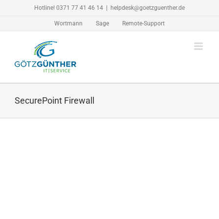
Zum
Hotline! 0371 77 41 46 14
|
helpdesk@goetzguenther.de
Inhalt
Wortmann
Sage
Remote-Support
springen
SecurePoint Firewall