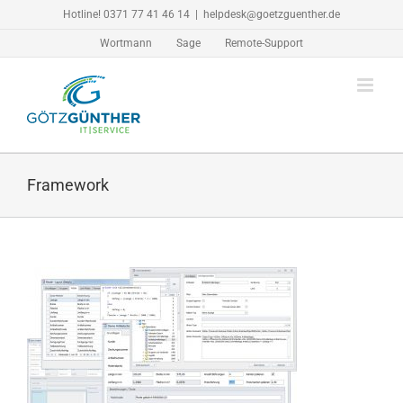
Zum
Hotline! 0371 77 41 46 14
|
helpdesk@goetzguenther.de
Inhalt
Wortmann
Sage
Remote-Support
springen
Framework