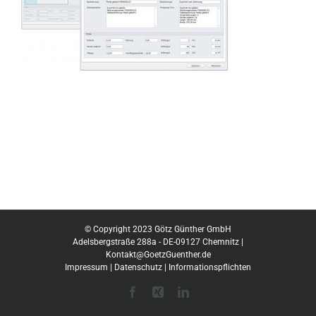
© Copyright 2023 Götz Günther GmbH
Adelsbergstraße 288a - DE-09127 Chemnitz |
Kontakt@GoetzGuenther.de
Impressum
|
Datenschutz
|
Informationspflichten
Facebook
Xing
LinkedIn