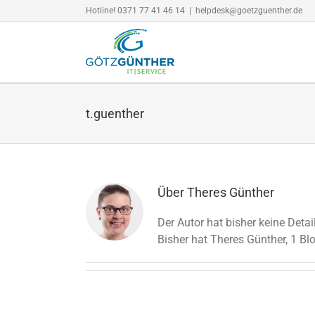
Zum
Hotline! 0371 77 41 46 14
|
helpdesk@goetzguenther.de
Inhalt
springen
t.guenther
Über
Theres Günther
Der Autor hat bisher keine Deta
Bisher hat Theres Günther, 1 Bl