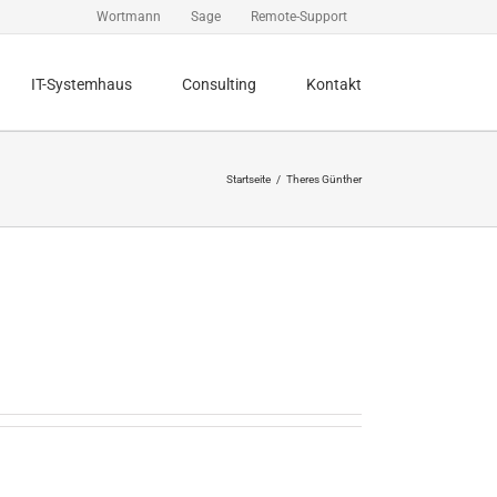
Wortmann
Sage
Remote-Support
IT-Systemhaus
Consulting
Kontakt
Startseite
Theres Günther