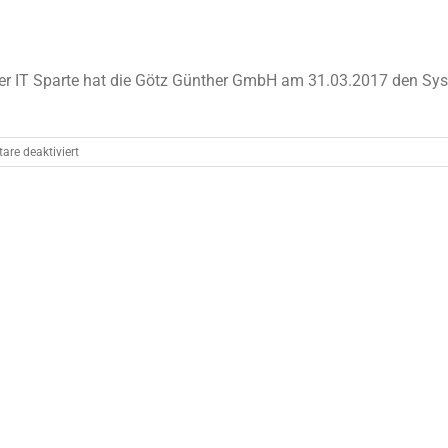
r IT Sparte hat die Götz Günther GmbH am 31.03.2017 den Sy
für
re deaktiviert
Standort-
Erweiterung
Zwickau