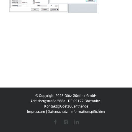
© Copyright 2023 Götz Günther GmbH
Adelsbergstraße 288a - DE-09127 Chemnitz |
Kontakt@GoetzGuenther.de
Impressum
|
Datenschutz
|
Informationspflichten
Facebook
Xing
LinkedIn