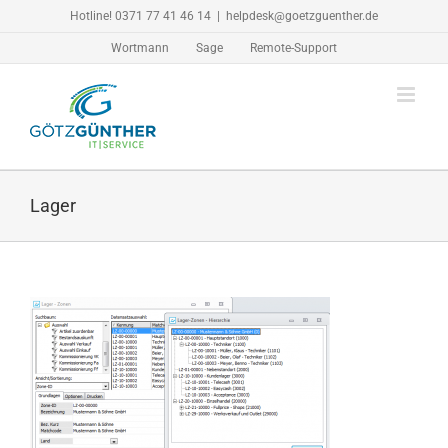
Zum
Hotline! 0371 77 41 46 14
|
helpdesk@goetzguenther.de
Inhalt
Wortmann
Sage
Remote-Support
springen
Lager