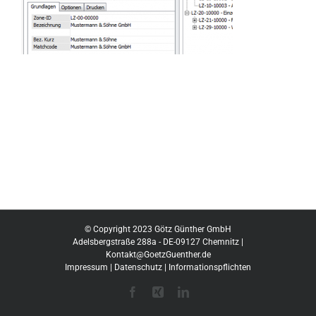
© Copyright 2023 Götz Günther GmbH
Adelsbergstraße 288a - DE-09127 Chemnitz |
Kontakt@GoetzGuenther.de
Impressum
|
Datenschutz
|
Informationspflichten
Facebook
Xing
LinkedIn