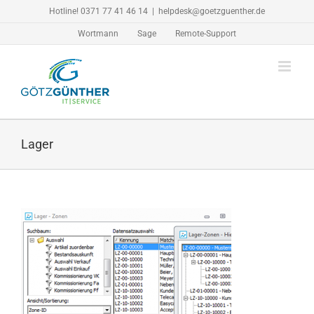
Zum
Hotline! 0371 77 41 46 14
|
helpdesk@goetzguenther.de
Inhalt
Wortmann
Sage
Remote-Support
springen
Lager