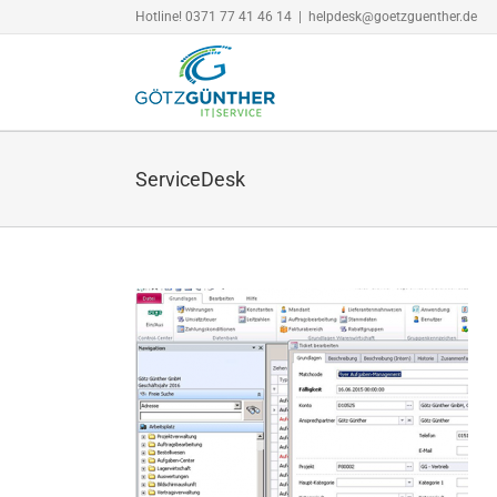
Zum
Hotline! 0371 77 41 46 14
|
helpdesk@goetzguenther.de
Inhalt
springen
ServiceDesk