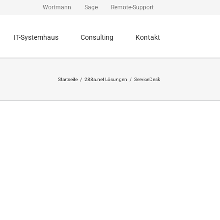
Wortmann
Sage
Remote-Support
IT-Systemhaus
Consulting
Kontakt
Startseite
288a.net Lösungen
ServiceDesk