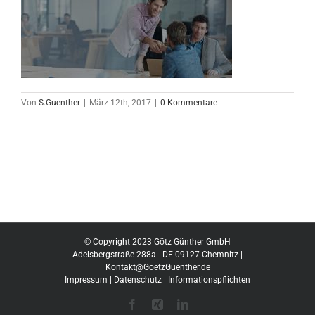
Von
S.Guenther
|
März 12th, 2017
|
0 Kommentare
© Copyright 2023 Götz Günther GmbH
Adelsbergstraße 288a - DE-09127 Chemnitz |
Kontakt@GoetzGuenther.de
Impressum
|
Datenschutz
|
Informationspflichten
Facebook
Xing
LinkedIn