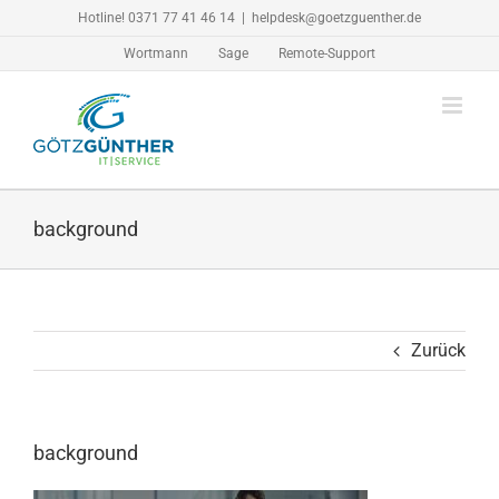
Zum
Hotline! 0371 77 41 46 14
|
helpdesk@goetzguenther.de
Inhalt
Wortmann
Sage
Remote-Support
springen
background
Zurück
background