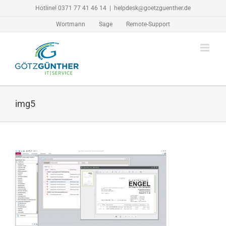
Zum
Hotline! 0371 77 41 46 14
|
helpdesk@goetzguenther.de
Inhalt
Wortmann
Sage
Remote-Support
springen
img5