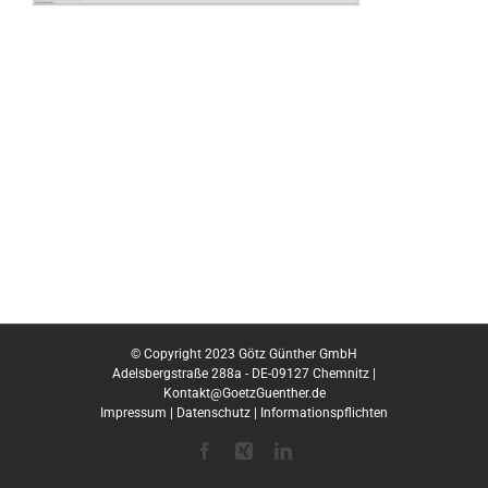
© Copyright 2023 Götz Günther GmbH
Adelsbergstraße 288a - DE-09127 Chemnitz |
Kontakt@GoetzGuenther.de
Impressum
|
Datenschutz
|
Informationspflichten
Facebook
Xing
LinkedIn