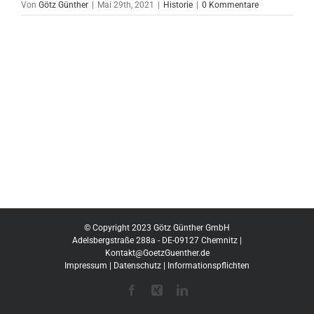
Von
Götz Günther
|
Mai 29th, 2021
|
Historie
|
0 Kommentare
© Copyright 2023 Götz Günther GmbH
Adelsbergstraße 288a - DE-09127 Chemnitz |
Kontakt@GoetzGuenther.de
Impressum
|
Datenschutz
|
Informationspflichten
Facebook
Xing
LinkedIn