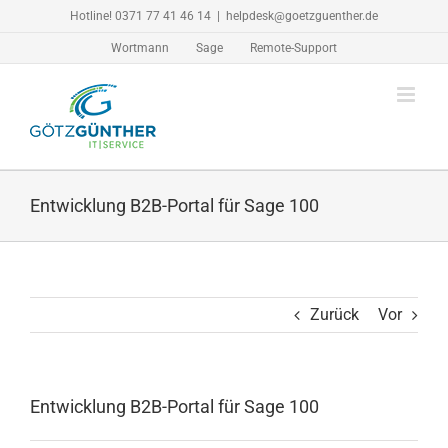
Zum
Hotline! 0371 77 41 46 14
|
helpdesk@goetzguenther.de
Inhalt
Wortmann
Sage
Remote-Support
springen
Entwicklung B2B-Portal für Sage 100
Zurück
Vor
Entwicklung B2B-Portal für Sage 100