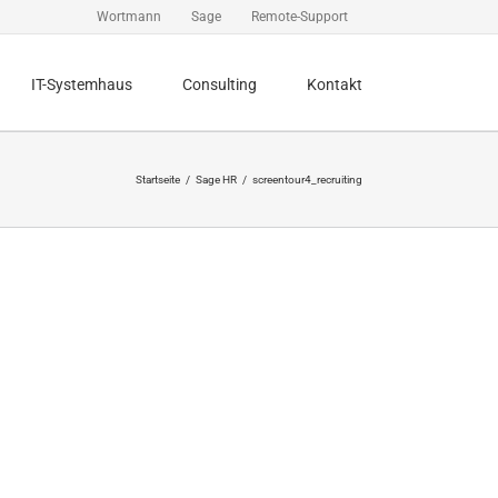
Wortmann
Sage
Remote-Support
IT-Systemhaus
Consulting
Kontakt
Startseite
Sage HR
screentour4_recruiting