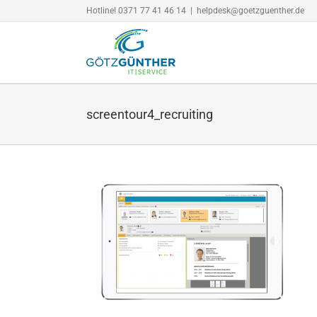
Zum
Hotline! 0371 77 41 46 14
|
helpdesk@goetzguenther.de
Inhalt
springen
screentour4_recruiting