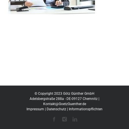
© Copyright 2023 Götz Günther GmbH
Adelsbergstraße 288a - DE-09127 Chemnitz |
Kontakt@GoetzGuenther.de
Impressum
|
Datenschutz
|
Informationspflichten
Facebook
Xing
LinkedIn