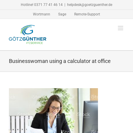
Zum
Hotline! 0371 77 41 46 14
|
helpdesk@goetzguenther.de
Inhalt
Wortmann
Sage
Remote-Support
springen
Businesswoman using a calculator at office