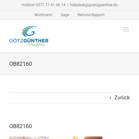
Zum
Hotline! 0371 77 41 46 14
|
helpdesk@goetzguenther.de
Inhalt
Wortmann
Sage
Remote-Support
springen
OB82160
Zurück
OB82160